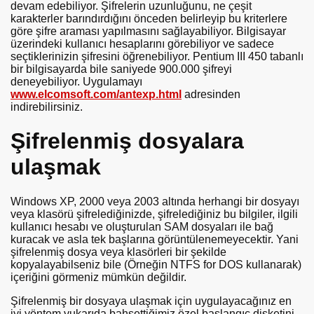
devam edebiliyor. Şifrelerin uzunluğunu, ne çeşit
karakterler barındırdığını önceden belirleyip bu kriterlere
göre şifre araması yapılmasını sağlayabiliyor. Bilgisayar
üzerindeki kullanıcı hesaplarını görebiliyor ve sadece
seçtiklerinizin şifresini öğrenebiliyor. Pentium III 450 tabanlı
bir bilgisayarda bile saniyede 900.000 şifreyi
deneyebiliyor. Uygulamayı
www.elcomsoft.com/antexp.html
adresinden
indirebilirsiniz.
Şifrelenmiş dosyalara
ulaşmak
Windows XP, 2000 veya 2003 altında herhangi bir dosyayı
veya klasörü şifrelediğinizde, şifrelediğiniz bu bilgiler, ilgili
kullanıcı hesabı ve oluşturulan SAM dosyaları ile bağ
kuracak ve asla tek başlarına görüntülenemeyecektir. Yani
şifrelenmiş dosya veya klasörleri bir şekilde
kopyalayabilseniz bile (Örneğin NTFS for DOS kullanarak)
içeriğini görmeniz mümkün değildir.
Şifrelenmiş bir dosyaya ulaşmak için uygulayacağınız en
iyi yöntem yukarıda bahsettiğimiz özel başlangıç disketini