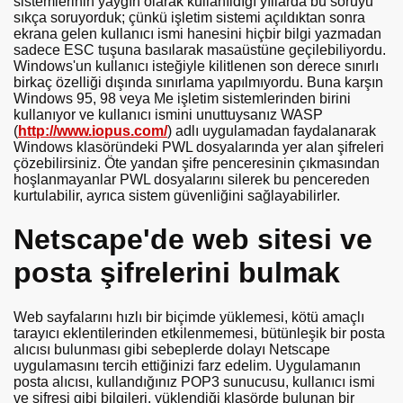
sistemlerinin yaygın olarak kullanıldığı yıllarda bu soruyu
sıkça soruyorduk; çünkü işletim sistemi açıldıktan sonra
ekrana gelen kullanıcı ismi hanesini hiçbir bilgi yazmadan
sadece ESC tuşuna basılarak masaüstüne geçilebiliyordu.
Windows'un kullanıcı isteğiyle kilitlenen son derece sınırlı
birkaç özelliği dışında sınırlama yapılmıyordu. Buna karşın
Windows 95, 98 veya Me işletim sistemlerinden birini
kullanıyor ve kullanıcı ismini unuttuysanız WASP
(
http://www.iopus.com/
) adlı uygulamadan faydalanarak
Windows klasöründeki PWL dosyalarında yer alan şifreleri
çözebilirsiniz. Öte yandan şifre penceresinin çıkmasından
hoşlanmayanlar PWL dosyalarını silerek bu pencereden
kurtulabilir, ayrıca sistem güvenliğini sağlayabilirler.
Netscape'de web sitesi ve
posta şifrelerini bulmak
Web sayfalarını hızlı bir biçimde yüklemesi, kötü amaçlı
tarayıcı eklentilerinden etkilenmemesi, bütünleşik bir posta
alıcısı bulunması gibi sebeplerde dolayı Netscape
uygulamasını tercih ettiğinizi farz edelim. Uygulamanın
posta alıcısı, kullandığınız POP3 sunucusu, kullanıcı ismi
ve şifresi gibi bilgileri, yüklendiği klasörde bulunan bir