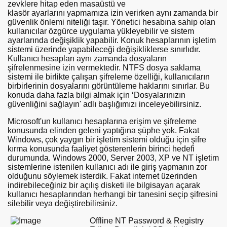
zevklere hitap eden masaüstü ve
klasör ayarlarını yapmamıza izin verirken aynı zamanda bir
güvenlik önlemi niteliği taşır. Yönetici hesabına sahip olan
kullanıcılar özgürce uygulama yükleyebilir ve sistem
ayarlarında değişiklik yapabilir. Konuk hesaplarının işletim
sistemi üzerinde yapabileceği değişikliklerse sınırlıdır.
Kullanıcı hesapları aynı zamanda dosyaların
şifrelenmesine izin vermektedir. NTFS dosya saklama
sistemi ile birlikte çalışan şifreleme özelliği, kullanıcıların
birbirlerinin dosyalarını görüntüleme haklarını sınırlar. Bu
konuda daha fazla bilgi almak için ‘Dosyalarınızın
güvenliğini sağlayın' adlı başlığımızı inceleyebilirsiniz.
Microsoft'un kullanıcı hesaplarına erişim ve şifreleme
konusunda elinden geleni yaptığına şüphe yok. Fakat
Windows, çok yaygın bir işletim sistemi olduğu için şifre
kırma konusunda faaliyet gösterenlerin birinci hedefi
durumunda. Windows 2000, Server 2003, XP ve NT işletim
sistemlerine istenilen kullanıcı adı ile giriş yapmanın zor
olduğunu söylemek isterdik. Fakat internet üzerinden
indirebileceğiniz bir açılış disketi ile bilgisayarı açarak
kullanıcı hesaplarından herhangi bir tanesini seçip şifresini
silebilir veya değiştirebilirsiniz.
Offline NT Password & Registry