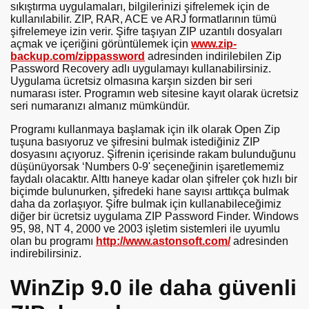
sıkıştırma uygulamaları, bilgilerinizi şifrelemek için de
kullanılabilir. ZIP, RAR, ACE ve ARJ formatlarının tümü
şifrelemeye izin verir. Şifre taşıyan ZIP uzantılı dosyaları
açmak ve içeriğini görüntülemek için
www.zip-
backup.com/zippassword
adresinden indirilebilen Zip
Password Recovery adlı uygulamayı kullanabilirsiniz.
Uygulama ücretsiz olmasına karşın sizden bir seri
numarası ister. Programın web sitesine kayıt olarak ücretsiz
seri numaranızı almanız mümkündür.
Programı kullanmaya başlamak için ilk olarak Open Zip
tuşuna basıyoruz ve şifresini bulmak istediğiniz ZIP
dosyasını açıyoruz. Şifrenin içerisinde rakam bulunduğunu
düşünüyorsak ‘Numbers 0-9' seçeneğinin işaretlememiz
faydalı olacaktır. Alttı haneye kadar olan şifreler çok hızlı bir
biçimde bulunurken, şifredeki hane sayısı arttıkça bulmak
daha da zorlaşıyor. Şifre bulmak için kullanabileceğimiz
diğer bir ücretsiz uygulama ZIP Password Finder. Windows
95, 98, NT 4, 2000 ve 2003 işletim sistemleri ile uyumlu
olan bu programı
http://www.astonsoft.com/
adresinden
indirebilirsiniz.
WinZip 9.0 ile daha güvenli