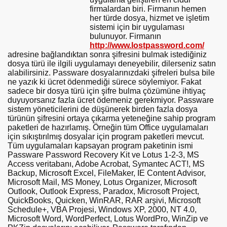
firmalardan biri. Firmanın hemen
her türde dosya, hizmet ve işletim
sistemi için bir uygulaması
bulunuyor. Firmanın
http://www.lostpassword.com/
adresine bağlandıktan sonra şifresini bulmak istediğiniz
dosya türü ile ilgili uygulamayı deneyebilir, dilerseniz satın
alabilirsiniz. Passware dosyalarınızdaki şifreleri bulsa bile
ne yazık ki ücret ödenmediği sürece söylemiyor. Fakat
sadece bir dosya türü için şifre bulma çözümüne ihtiyaç
duyuyorsanız fazla ücret ödemeniz gerekmiyor. Passware
sistem yöneticilerini de düşünerek birden fazla dosya
türünün şifresini ortaya çıkarma yeteneğine sahip program
paketleri de hazırlamış. Örneğin tüm Office uygulamaları
için sıkıştırılmış dosyalar için program paketleri mevcut.
Tüm uygulamaları kapsayan program paketinin ismi
Passware Password Recovery Kit ve Lotus 1-2-3, MS
Access veritabanı, Adobe Acrobat, Symantec ACT!, MS
Backup, Microsoft Excel, FileMaker, IE Content Advisor,
Microsoft Mail, MS Money, Lotus Organizer, Microsoft
Outlook, Outlook Express, Paradox, Microsoft Project,
QuickBooks, Quicken, WinRAR, RAR arşivi, Microsoft
Schedule+, VBA Projesi, Windows XP, 2000, NT 4.0,
Microsoft Word, WordPerfect, Lotus WordPro, WinZip ve