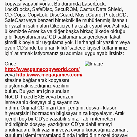
kopyası yapabiliyorlar. Bu durumda LaserLock,
LockBlocks, SafeDisc, SecuROM, Cactus Data Shield,
CD-Cops, CopyLok, DiscGuard, MusicGuard, ProtectCD,
SafeCast veya benzeri bir teknik ile mühürlenmiş lisanslı
bir yazılım satın alan tüketiciye haksızlık yapılıyor. Aslında
ülkemizde Amerika ve diğer başka birkaç ülkede olduğu
gibi ‘kopyalanamaz' CD satılamaması gerekiyor, fakat
şimdilik böyle bir uygulama yok. Herhangi bir yazılım veya
oyun CD'sinde bulunan kilidi ‘sadece kişisel kullanımınız
için' atlatmak istiyorsanız şu adımları uygulayabilirsiniz:
Önce
http://www.gamecopyworld.com/
veya
http://www.megagames.com/
sitesine bağlanarak kopyasını
oluşturmak istediğiniz yazılımı
bulun. Bu yazılım için sunulan
NoCD, Fixed EXE veya benzeri
isme sahip dosyayı bilgisayarınıza
indirin. Orijinal CD'nizin tüm içeriğini, dosya - klasör
hiyerarşisini bozmadan bilgisayarınıza kopyalayın. Artık
içeriği boş bir CD'ye yazabilirsiniz. Tabii internetten
indirdiğiniz dosyayı yazdığınız CD'ye dahil etmeyi
unutmadan. İlgili yazılımı veya oyunu kuracağınız zaman,
kurulum işlemi tamamlandığında indirdiğiniz özel dosyayı