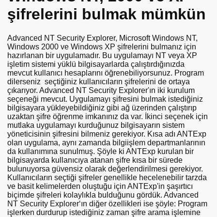
şifrelerini bulmak mümkün
ma
Advanced NT Security Explorer, Microsoft Windows NT,
Windows 2000 ve Windows XP şifrelerini bulmanız için
hazırlanan bir uygulamadır. Bu uygulamayı NT veya XP
işletim sistemi yüklü bilgisayarlarda çalıştırdığınızda
mevcut kullanıcı hesaplarını öğrenebiliyorsunuz. Program
dilerseniz seçtiğiniz kullanıcıların şifrelerini de ortaya
üyor
çıkarıyor. Advanced NT Security Explorer'ın iki kurulum
seçeneği mevcut. Uygulamayı şifresini bulmak istediğiniz
bilgisayara yükleyebildiğiniz gibi ağ üzerinden çalıştırıp
uzaktan şifre öğrenme imkanınız da var. İkinci seçenek için
mutlaka uygulamayı kurduğunuz bilgisayarın sistem
yöneticisinin şifresini bilmeniz gerekiyor. Kısa adı ANTExp
olan uygulama, aynı zamanda bilgiişlem departmanlarının
da kullanımına sunulmuş. Şöyle ki ANTExp kurulan bir
bilgisayarda kullanıcıya atanan şifre kısa bir sürede
bulunuyorsa güvensiz olarak değerlendirilmesi gerekiyor.
Kullanıcıların seçtiği şifreler genellikle hecelenebilir tarzda
ve basit kelimelerden oluştuğu için ANTExp'in şaşırtıcı
biçimde şifreleri kolaylıkla bulduğunu gördük. Advanced
NT Security Explorer‘ın diğer özellikleri ise şöyle: Program
işlerken durdurup istediğiniz zaman şifre arama işlemine