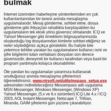
bulmak
İnternet üzerinden haberleşme yöntemlerinden en çok
kullanılanlarından bir tanesi anında mesajlaşma
uygulamalarıdır. Mesaj gönderme, sohbet etme, dosya
gönderme gibi ihtiyaçları rahatlıkla karşılayabilen bu
uygulamaların tek eksik yönü güvensiz olmalarıdır. ICQ ve
Yahoo! Messenger gibi örneklerin bilgisayarlarımızda
oluşturduğu log dosyalarından kimlerle sohbet ettiğimiz ve
neler söylediğimiz açıkça görülebilir. Bu haliyle bile
yeterince tehlike yaratan bu uygulamaların kullanıcı ismi ve
şifre bilgilerini tutan veritabanı dosyaları son derece
güvensizdir, deneyimli bir kullanıcı tarafından veya basit bir
program yardımıyla kolayca okunabilirler.
Öte yandan bu uygulamaları yararınıza kullanarak
unuttuğunuz anında mesajlaşma şifrelerinizi
öğrenebilirsiniz.
www.nirsoft.net/utils/mspass_setup.exe
adresinden indirebileceğiniz Messenpass adlı uygulama
MSN Messenger, Windows Messenger, (Windows XP)
Yahoo! Messenger, (5.x ve 6.x sürümleri) ICQ Lite 4.x / ICQ
2003, AOL Instant Messenger, Netscape 7, Trillian,
Miranda, GAIM şifrelerini gün yüzüne çıkarabiliyor.