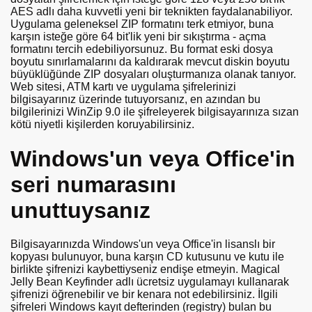
AES adlı daha kuvvetli yeni bir teknikten faydalanabiliyor.
Uygulama geleneksel ZIP formatını terk etmiyor, buna
karşın isteğe göre 64 bit'lik yeni bir sıkıştırma - açma
formatını tercih edebiliyorsunuz. Bu format eski dosya
boyutu sınırlamalarını da kaldırarak mevcut diskin boyutu
büyüklüğünde ZIP dosyaları oluşturmanıza olanak tanıyor.
Web sitesi, ATM kartı ve uygulama şifrelerinizi
bilgisayarınız üzerinde tutuyorsanız, en azından bu
bilgilerinizi WinZip 9.0 ile şifreleyerek bilgisayarınıza sızan
kötü niyetli kişilerden koruyabilirsiniz.
Windows'un veya Office'in
seri numarasını
unuttuysanız
Bilgisayarınızda Windows'un veya Office'in lisanslı bir
kopyası bulunuyor, buna karşın CD kutusunu ve kutu ile
birlikte şifrenizi kaybettiyseniz endişe etmeyin. Magical
Jelly Bean Keyfinder adlı ücretsiz uygulamayı kullanarak
şifrenizi öğrenebilir ve bir kenara not edebilirsiniz. İlgili
şifreleri Windows kayıt defterinden (registry) bulan bu