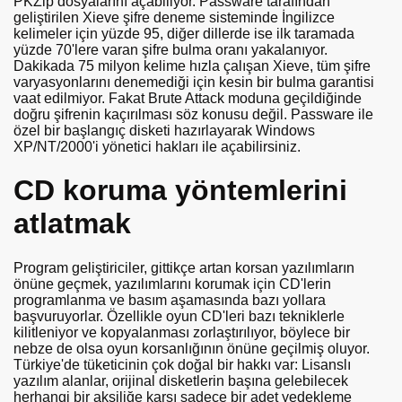
PKZip dosyalarını açabiliyor. Passware tarafından
geliştirilen Xieve şifre deneme sisteminde İngilizce
kelimeler için yüzde 95, diğer dillerde ise ilk taramada
yüzde 70'lere varan şifre bulma oranı yakalanıyor.
Dakikada 75 milyon kelime hızla çalışan Xieve, tüm şifre
varyasyonlarını denemediği için kesin bir bulma garantisi
vaat edilmiyor. Fakat Brute Attack moduna geçildiğinde
doğru şifrenin kaçırılması söz konusu değil. Passware ile
özel bir başlangıç disketi hazırlayarak Windows
XP/NT/2000'i yönetici hakları ile açabilirsiniz.
CD koruma yöntemlerini
atlatmak
Program geliştiriciler, gittikçe artan korsan yazılımların
önüne geçmek, yazılımlarını korumak için CD'lerin
programlanma ve basım aşamasında bazı yollara
başvuruyorlar. Özellikle oyun CD'leri bazı tekniklerle
kilitleniyor ve kopyalanması zorlaştırılıyor, böylece bir
nebze de olsa oyun korsanlığının önüne geçilmiş oluyor.
Türkiye'de tüketicinin çok doğal bir hakkı var: Lisanslı
yazılım alanlar, orijinal disketlerin başına gelebilecek
herhangi bir aksiliğe karşı sadece bir adet yedekleme