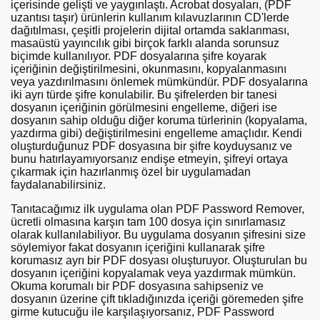
içerisinde gelişti ve yaygınlaştı. Acrobat dosyaları, (PDF
uzantısı taşır) ürünlerin kullanım kılavuzlarının CD'lerde
dağıtılması, çeşitli projelerin dijital ortamda saklanması,
masaüstü yayıncılık gibi birçok farklı alanda sorunsuz
biçimde kullanılıyor. PDF dosyalarına şifre koyarak
içeriğinin değiştirilmesini, okunmasını, kopyalanmasını
veya yazdırılmasını önlemek mümkündür. PDF dosyalarına
iki ayrı türde şifre konulabilir. Bu şifrelerden bir tanesi
dosyanın içeriğinin görülmesini engelleme, diğeri ise
dosyanın sahip olduğu diğer koruma türlerinin (kopyalama,
yazdırma gibi) değiştirilmesini engelleme amaçlıdır. Kendi
oluşturduğunuz PDF dosyasına bir şifre koyduysanız ve
bunu hatırlayamıyorsanız endişe etmeyin, şifreyi ortaya
çıkarmak için hazırlanmış özel bir uygulamadan
faydalanabilirsiniz.
Tanıtacağımız ilk uygulama olan PDF Password Remover,
ücretli olmasına karşın tam 100 dosya için sınırlamasız
olarak kullanılabiliyor. Bu uygulama dosyanın şifresini size
söylemiyor fakat dosyanın içeriğini kullanarak şifre
korumasız ayrı bir PDF dosyası oluşturuyor. Oluşturulan bu
dosyanın içeriğini kopyalamak veya yazdırmak mümkün.
Okuma korumalı bir PDF dosyasına sahipseniz ve
dosyanın üzerine çift tıkladığınızda içeriği göremeden şifre
girme kutucuğu ile karşılaşıyorsanız, PDF Password