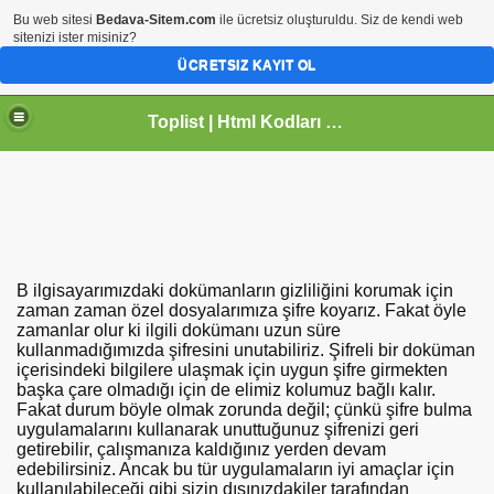
Bu web sitesi
Bedava-Sitem.com
ile ücretsiz oluşturuldu. Siz de kendi web
sitenizi ister misiniz?
ÜCRETSIZ KAYIT OL
Toplist | Html Kodları | Javascript | Webmaster
B
ilgisayarımızdaki dokümanların gizliliğini korumak için
zaman zaman özel dosyalarımıza şifre koyarız. Fakat öyle
zamanlar olur ki ilgili dokümanı uzun süre
kullanmadığımızda şifresini unutabiliriz. Şifreli bir doküman
içerisindeki bilgilere ulaşmak için uygun şifre girmekten
başka çare olmadığı için de elimiz kolumuz bağlı kalır.
Fakat durum böyle olmak zorunda değil; çünkü şifre bulma
uygulamalarını kullanarak unuttuğunuz şifrenizi geri
getirebilir, çalışmanıza kaldığınız yerden devam
edebilirsiniz. Ancak bu tür uygulamaların iyi amaçlar için
kullanılabileceği gibi sizin dışınızdakiler tarafından