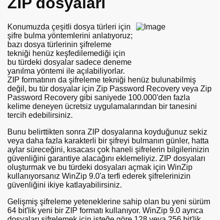
ZIP dosyaları
Konumuzda çeşitli dosya türleri için
şifre bulma yöntemlerini anlatıyoruz;
bazı dosya türlerinin şifreleme
tekniği henüz keşfedilemediği için
bu türdeki dosyalar sadece deneme
yanılma yöntemi ile açılabiliyorlar.
ZIP formatının da şifreleme tekniği henüz bulunabilmiş
değil, bu tür dosyalar için Zip Password Recovery veya Zip
Password Recovery gibi saniyede 100.000'den fazla
kelime deneyen ücretsiz uygulamalarından bir tanesini
tercih edebilirsiniz.
Bunu belirttikten sonra ZIP dosyalarına koyduğunuz sekiz
veya daha fazla karakterli bir şifreyi bulmanın günler, hatta
aylar süreceğini, kısacası çok haneli şifrelerin bilgilerinizin
güvenliğini garantiye alacağını eklemeliyiz. ZIP dosyaları
oluşturmak ve bu türdeki dosyaları açmak için WinZip
kullanıyorsanız WinZip 9.0'a terfi ederek şifrelerinizin
güvenliğini ikiye katlayabilirsiniz.
Gelişmiş şifreleme yeteneklerine sahip olan bu yeni sürüm
64 bit'lik yeni bir ZIP formatı kullanıyor. WinZip 9.0 ayrıca
dosyaları şifrelemek için isteğe göre 128 veya 256 bit'lik