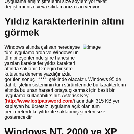
Uygulama erişim şifrelerini size söylemiyor fakat
unur? Nasıl bedava premium alınır?
değiştirmenize veya sıfırlamanıza izin veriyor.
Yıldız karakterlerinin altını
görmek
Windows altında çalışan neredeyse
tüm uygulamalarda ve Windows'un
tüm bileşenlerinde şifre hanesine
yazılan karakterler yıldız karakteri
altında saklanır. Örneğin bir şifre
kutusuna deneme yazdığınızda
görülen sonuç ****** şeklinde olacaktır. Windows 95 de
dahil, işletim sisteminin tüm sürümlerinde bu karakterlerin
altında bulunan harşeri ortaya çıkarmak için basit bir
uygulama kullanabilirsiniz. Asterisk Key
(
http://www.lostpassword.com/
) adındaki 315 KB yer
kaplayan bu ücretsiz uygulama açık olan tüm
pencerelerdeki, yıldız ile saklanmış şifreleri size
gösterecektir.
Windows NT, 2000 ve XP