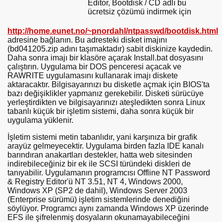
Editor, Bootdisk / CD adlı bu
ücretsiz çözümü indirmek için
http://home.eunet.no/~pnordahl/ntpasswd/bootdisk.html
adresine bağlanın. Bu adresteki disket imajını
(bd041205.zip adını taşımaktadır) sabit diskinize kaydedin.
Daha sonra imajı bir klasöre açarak Install.bat dosyasını
çalıştırın. Uygulama bir DOS penceresi açacak ve
RAWRITE uygulamasını kullanarak imajı diskete
aktaracaktır. Bilgisayarınızı bu disketle açmak için BIOS'ta
bazı değişiklikler yapmanız gerekebilir. Disketi sürücüye
yerleştirdikten ve bilgisayarınızı ateşledikten sonra Linux
tabanlı küçük bir işletim sistemi, daha sonra küçük bir
uygulama yüklenir.
İşletim sistemi metin tabanlıdır, yani karşınıza bir grafik
arayüz gelmeyecektir. Uygulama birden fazla IDE kanalı
barındıran anakartları destekler, hatta web sitesinden
indirebileceğiniz bir ek ile SCSI türündeki diskleri de
tanıyabilir. Uygulamanın programcısı Offline NT Password
& Registry Editor'ü NT 3.51, NT 4, Windows 2000,
Windows XP (SP2 de dahil), Windows Server 2003
(Enterprise sürümü) işletim sistemlerinde denediğini
söylüyor. Programcı aynı zamanda Windows XP üzerinde
EFS ile şifrelenmiş dosyaların okunamayabileceğini