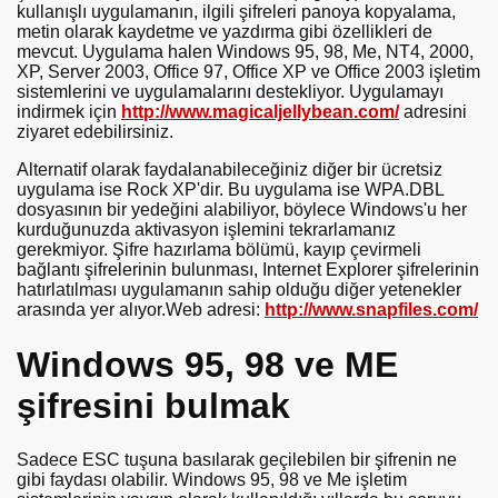
kullanışlı uygulamanın, ilgili şifreleri panoya kopyalama,
metin olarak kaydetme ve yazdırma gibi özellikleri de
mevcut. Uygulama halen Windows 95, 98, Me, NT4, 2000,
XP, Server 2003, Office 97, Office XP ve Office 2003 işletim
sistemlerini ve uygulamalarını destekliyor. Uygulamayı
indirmek için
http://www.magicaljellybean.com/
adresini
ziyaret edebilirsiniz.
Alternatif olarak faydalanabileceğiniz diğer bir ücretsiz
uygulama ise Rock XP'dir. Bu uygulama ise WPA.DBL
dosyasının bir yedeğini alabiliyor, böylece Windows'u her
kurduğunuzda aktivasyon işlemini tekrarlamanız
gerekmiyor. Şifre hazırlama bölümü, kayıp çevirmeli
bağlantı şifrelerinin bulunması, Internet Explorer şifrelerinin
hatırlatılması uygulamanın sahip olduğu diğer yetenekler
arasında yer alıyor.Web adresi:
http://www.snapfiles.com/
Windows 95, 98 ve ME
şifresini bulmak
Sadece ESC tuşuna basılarak geçilebilen bir şifrenin ne
gibi faydası olabilir. Windows 95, 98 ve Me işletim