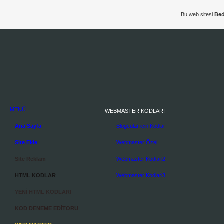
Bu web sitesi
Bed
MENÜ
WEBMASTER KODLARI
Ana Sayfa
Blogcular icin Kodlar
Site Ekle
Webmaster Özel
Site Reklam
Webmaster Kodlari2
HTML KODLAR
Webmaster Kodlari3
YENİ HTML KODLARI
KOD DENEME EDİTORU