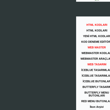
HTML KODLARI
HTML KODLARI
YENİ HTML KODLAR
KOD DENEME EDİTÖ
WEB MASTER
WEBMASTER KODLA
WEBMASTER ARAÇLA
WEB TASARIM
İCEBLUE TASARIMLA
İCEBLUE TASARIML
İCEBLUE BUTONLA
BUTTERFLY TASARI
BUTTERFLY MENU
BUTONLARI
RED MENU BUTONLA
İkon Arşivi