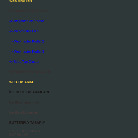
WEB MASTER
WEBMASTER KODLARI
=> Blogcular icin Kodlar
=> Webmaster Özel
=> Webmaster Kodlari2
=> Webmaster Kodlari3
=> Meta Tag Olustur
WEBMASTER ARACLARI
WEB TASARIM
İCE BLUE TASARIMLARI
İce Blue Tasarımlar
İce Blue Butonları
BUTTERFLY TASARIM
BUTTERFLY MENU
BUTONLARI