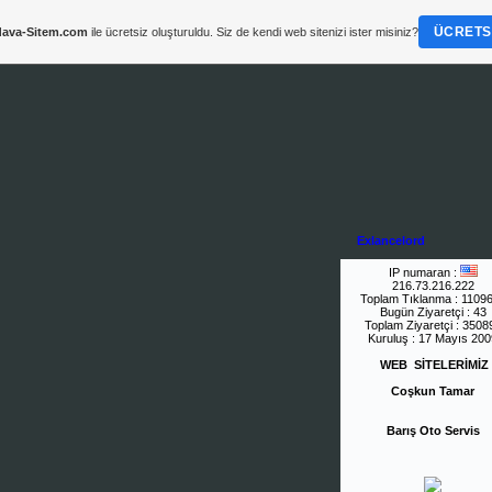
ÜCRETSI
ava-Sitem.com
ile ücretsiz oluşturuldu. Siz de kendi web sitenizi ister misiniz?
Exlancelord
IP numaran :
216.73.216.222
Toplam Tıklanma : 1109
Bugün Ziyaretçi : 43
Toplam Ziyaretçi : 3508
Kuruluş : 17 Mayıs 200
WEB SİTELERİMİZ
Coşkun Tamar
Barış Oto Servis