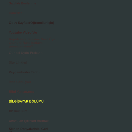
Sağlıklı Beslenme
Haberler
Ödev Sayfası(Öğrenciler için)
Youtube Video Ver
Rapidshare Sitesine Nasıl Üye
Olunur? Nasıl bedava
premium alınır?
Güncel Uydu Frekans
Site Linkleri
Peygamberler Tarihi
İdaa Sonuçları
Bilgi Yarışmamız
BİLGİSAYAR BÖLÜMÜ
XP Kurulum
Unutulan Şifreleri Bulmak
Silinen Dosyalarinizi Geri