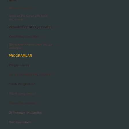
Alma
Winamp keybis
Nero ile Bir Cdye 400 Mp3
Yazdirma
Resimlerinizi VCD ye Cevirin
Kendi Radyonu Kur
Bilgisayar Konuşmayı Yazıya
Döküyor
PROGRAMLAR
Program İndir
2D 3D BANNER PROGRAMI
Flash Programlari
Müzik programlari
Resim Programları
Dj Programi Kullanimi
Mirc Komutları