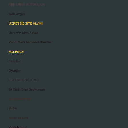
RED MENU BUTONLARI
İkon Arşivi
ÜCRETSİZ SİTE ALANI
Ücretsiz Alan Adları
Kendi Web Serverini Olustur
EGLENCE
Film İzle
Oyunlar
EGLENCE BÖLÜMÜ
99 Dilde Seni Seviyorum
Bilmedikleriniz
Şiirler
Sevgi-sözleri
Videolarımız