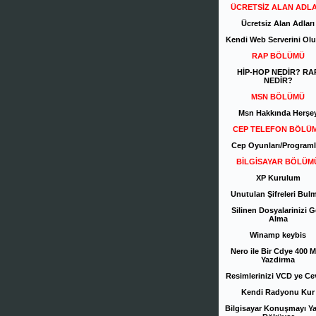
ÜCRETSİZ ALAN ADLA
Ücretsiz Alan Adları
Kendi Web Serverini Olu
RAP BÖLÜMÜ
HİP-HOP NEDİR? RA
NEDİR?
MSN BÖLÜMÜ
Msn Hakkında Herşe
CEP TELEFON BÖLÜ
Cep Oyunları/Programl
BİLGİSAYAR BÖLÜM
XP Kurulum
Unutulan Şifreleri Bul
Silinen Dosyalarinizi G
Alma
Winamp keybis
Nero ile Bir Cdye 400 
Yazdirma
Resimlerinizi VCD ye Cev
Kendi Radyonu Kur
Bilgisayar Konuşmayı Ya